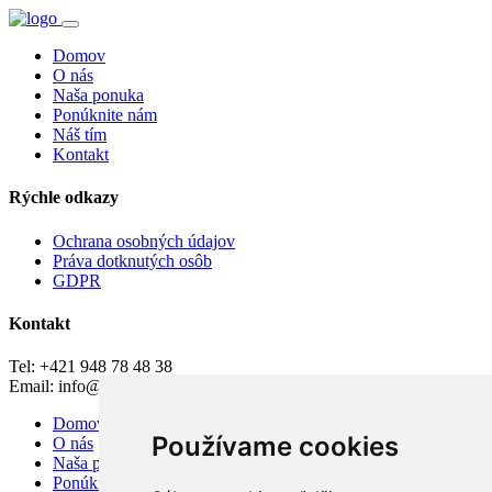
Domov
O nás
Naša ponuka
Ponúknite nám
Náš tím
Kontakt
Rýchle odkazy
Ochrana osobných údajov
Práva dotknutých osôb
GDPR
Kontakt
Tel: +421 948 78 48 38
Email: info@lifer.sk
Domov
Používame cookies
O nás
Naša ponuka
Ponúknite nám