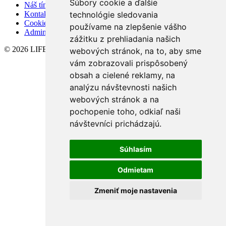
Súbory cookie a ďalšie
Náš tím
technológie sledovania
Kontakt
Cookies
používame na zlepšenie vášho
Admin
zážitku z prehliadania našich
© 2026 LIFER REALITY
webových stránok, na to, aby sme
vám zobrazovali prispôsobený
obsah a cielené reklamy, na
analýzu návštevnosti našich
webových stránok a na
pochopenie toho, odkiaľ naši
návštevníci prichádzajú.
Súhlasím
Odmietam
Zmeniť moje nastavenia