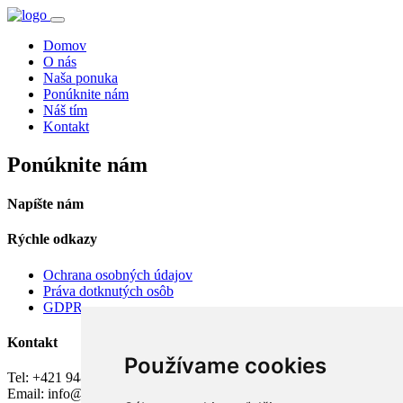
Domov
O nás
Naša ponuka
Ponúknite nám
Náš tím
Kontakt
Ponúknite nám
Napíšte nám
Rýchle odkazy
Ochrana osobných údajov
Práva dotknutých osôb
GDPR
Kontakt
Používame cookies
Tel: +421 948 78 48 38
Email: info@lifer.sk