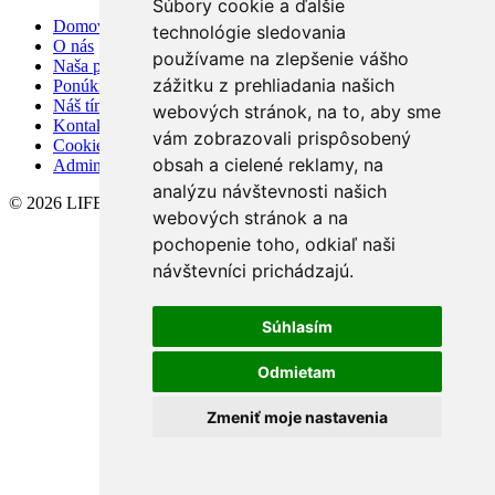
Súbory cookie a ďalšie
Domov
technológie sledovania
O nás
používame na zlepšenie vášho
Naša ponuka
zážitku z prehliadania našich
Ponúknite nám
Náš tím
webových stránok, na to, aby sme
Kontakt
vám zobrazovali prispôsobený
Cookies
obsah a cielené reklamy, na
Admin
analýzu návštevnosti našich
© 2026 LIFER REALITY
webových stránok a na
pochopenie toho, odkiaľ naši
návštevníci prichádzajú.
Súhlasím
Odmietam
Zmeniť moje nastavenia